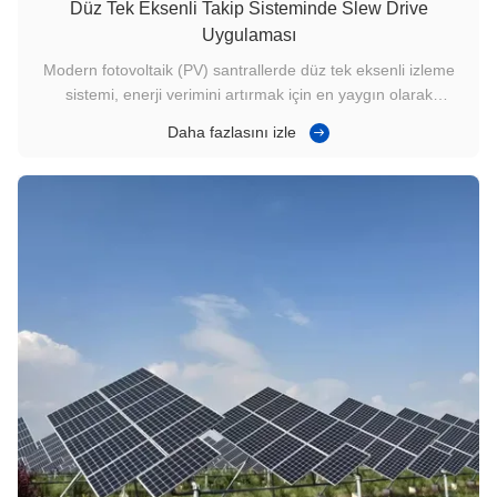
Düz Tek Eksenli Takip Sisteminde Slew Drive
Uygulaması
Modern fotovoltaik (PV) santrallerde düz tek eksenli izleme
sistemi, enerji verimini artırmak için en yaygın olarak
benimsenen çözümlerden biri haline geldi. Bu sistemin
Daha fazlasını izle
kalbinde, hassas dönüş, yüksek tork iletimi ve uzun süreli
çalışma stabilitesi sağlayan, Döner Tahrik, Döner Tahrikli
Şanzıman ...