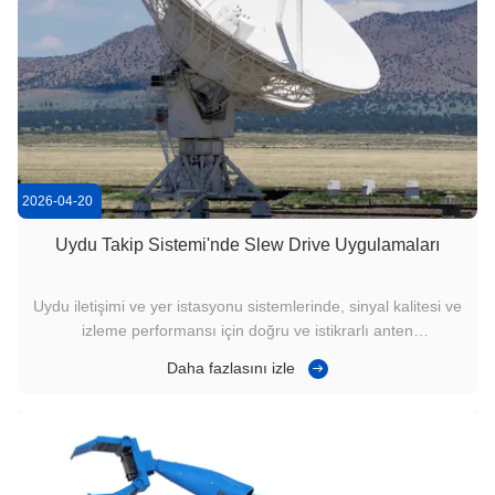
2026-04-20
Uydu Takip Sistemi'nde Slew Drive Uygulamaları
Uydu iletişimi ve yer istasyonu sistemlerinde, sinyal kalitesi ve
izleme performansı için doğru ve istikrarlı anten
konumlandırması kritik önem taşır.Sürücü vitesi, veya Worm
Daha fazlasını izle
Gear Slew Drive) uydu izleme sistemlerindeki çekirdek
rotasyon bileşeni olarak yaygın olarak kullanılır ve doğru
azimut ve y...