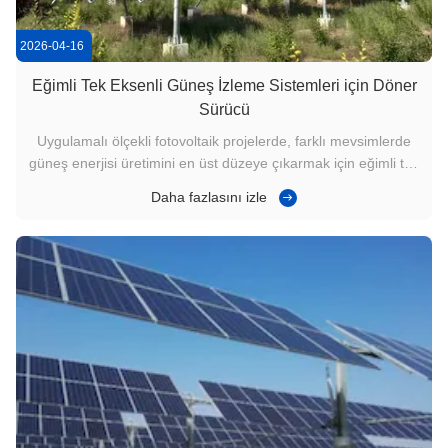
2026-04-16
Eğimli Tek Eksenli Güneş İzleme Sistemleri için Döner
Sürücü
Uygulamalı ölçekli fotovoltaik projelerde, farklı mevsimlerde
güneş enerjisi üretimini en üst düzeye çıkarmak için eğimli tek
eksenli izleme sistemi yaygın olarak benimsenmiştir.Slewing
Daha fazlasını izle
Drive (Slew Drive Gearbox veya Slewing Gear Drive olarak da
bilinir) pürüzsüz dönüşü sağlamakta belirleyici bir ...