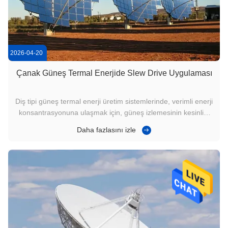
2026-04-20
Çanak Güneş Termal Enerjide Slew Drive Uygulaması
Diş tipi güneş termal enerji üretim sistemlerinde, verimli enerji
konsantrasyonuna ulaşmak için, güneş izlemesinin kesinliği
ve yüksek yapısal istikrar çok önemlidir.Slew Drive (Slewing
Daha fazlasını izle
Drive olarak da adlandırılır), Slew Drive Gearbox, veya Solar
Slew Drive) plaka reflektörünün doğru iki eksenli d...