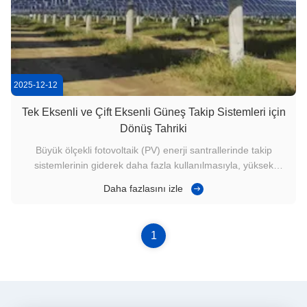
2025-12-12
Tek Eksenli ve Çift Eksenli Güneş Takip Sistemleri için
Dönüş Tahriki
Büyük ölçekli fotovoltaik (PV) enerji santrallerinde takip
sistemlerinin giderek daha fazla kullanılmasıyla, yüksek
hassasiyetli takip, yapısal istikrar ve uzun vadeli güvenilirlik
Daha fazlasını izle
talebi artmaktadır. Döner tahrik, PV dizininin güvenli
dönüşünü sağlayan tek eksenli ve çift eksenli izleyicilerin ...
1