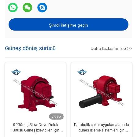
Şimdi iletişime geçin
Güneş dönüş sürücü
Daha fazlasını izle >>
video
9 "Güneş Slew Drive Delek
Parabolik çukur uygulamalarında
Kutusu Güneş İzleyicileri için
güneş izleme sistemleri için
Yüksek Sahiplik Dönem
24VDC VE5 Slewing Drive