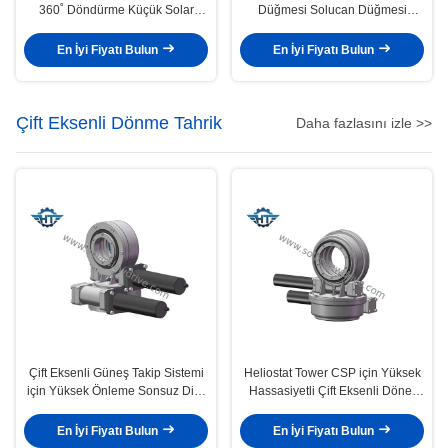
360˚ Döndürme Küçük Solar
Düğmesi Solucan Düğmesi
Tracker Dönüş Sürücüsü
Düğme Sürüşü / Güneş Düğme
Sürüşü 150 1 oranıyla
En İyi Fiyatı Bulun
En İyi Fiyatı Bulun
Çift Eksenli Dönme Tahrik
Daha fazlasını izle >>
Çift Eksenli Güneş Takip Sistemi
Heliostat Tower CSP için Yüksek
için Yüksek Önleme Sonsuz Dişli
Hassasiyetli Çift Eksenli Döner
Döner Tahrik
Tahrik Şanzımanı
En İyi Fiyatı Bulun
En İyi Fiyatı Bulun