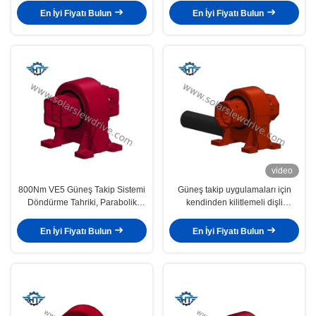
800Nm tork
En İyi Fiyatı Bulun
En İyi Fiyatı Bulun
video
800Nm VE5 Güneş Takip Sistemi
Güneş takip uygulamaları için
Döndürme Tahriki, Parabolik
kendinden kilitlemeli dişli
Oluklu Enerji Santralleri için
yapısına ve kompakt entegre
24VDC Planet Dişli Kutulu
yerleşime sahip Solar Slew Drive
En İyi Fiyatı Bulun
En İyi Fiyatı Bulun
VE7 tek eksenli aktüatör