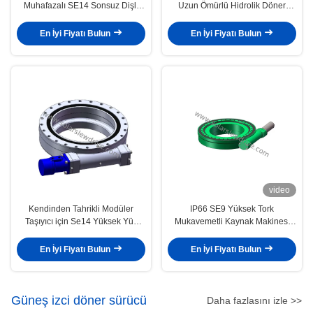
Muhafazalı SE14 Sonsuz Dişli
Uzun Ömürlü Hidrolik Döner
Hidrolik Döner Tahrik Şanzımanı
Tahrik
En İyi Fiyatı Bulun
En İyi Fiyatı Bulun
video
Kendinden Tahrikli Modüler
IP66 SE9 Yüksek Tork
Taşıyıcı için Se14 Yüksek Yük
Mukavemetli Kaynak Makinesi
Hidrolik Döner Tahrik
İçin Hidrolik Döner Rulman
En İyi Fiyatı Bulun
En İyi Fiyatı Bulun
Güneş izci döner sürücü
Daha fazlasını izle >>