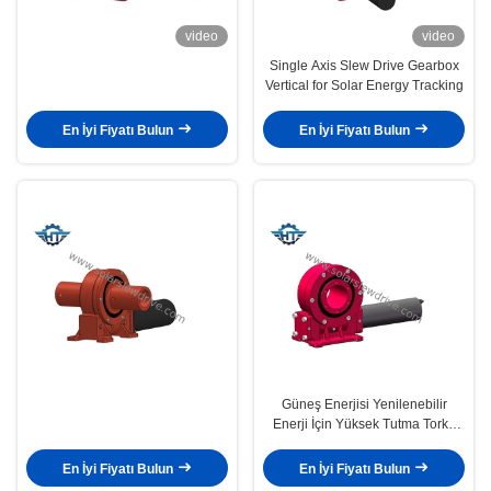
video
video
Single Axis Slew Drive Gearbox
Vertical for Solar Energy Tracking
En İyi Fiyatı Bulun
En İyi Fiyatı Bulun
Güneş Enerjisi Yenilenebilir
Enerji İçin Yüksek Tutma Torku
Döner Tahrik Şanzıman Elektrik
Motoru
En İyi Fiyatı Bulun
En İyi Fiyatı Bulun