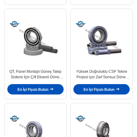
QT, Panel Montajlı Güneş Takip
Yüksek Doğruluklu CSP Tekne
Sistemi İçin Çift Eksenli Döner
Projesi için Zarf Sonsuz Döner
Tahrik 25 İnç Yaptı
Tahrik Şanzımanı
En İyi Fiyatı Bulun
En İyi Fiyatı Bulun