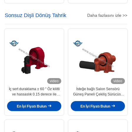
Sonsuz Dişli Dönüş Tahrik
Daha fazlasını izle >>
video
video
İç sert duraklama ± 60 ° Öz kilitli
İsteğe bağlı Salon Sensörü
ve hassaslık 0.15 derece ile
Güneş Paneli Çekiliş Sürücüsü
solucan dişli sürüşü
Hızlı ve Kolay Kurulum ve Özel
Çözümler
En İyi Fiyatı Bulun
En İyi Fiyatı Bulun