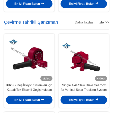
Döner Sürücü
En İyi Fiyatı Bulun
En İyi Fiyatı Bulun
Çevirme Tahrikli Şanzıman
Daha fazlasını izle >>
video
video
IP66 Güneş İzleyici Sistemleri için
Single Axis Slew Drive Gearbox
Kapalı Tek Eksenli Geçiş Kutuları
for Vertical Solar Tracking System
En İyi Fiyatı Bulun
En İyi Fiyatı Bulun