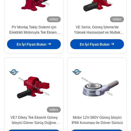
video
video
PV Montaj Takip Sistemi için
VE Serisi, Güneş İzleme'de
Elektrikli Motoruyla Tek Eksenli
Yüksek Hassasiyet ve Mutlak
Slew Drive Düğme Kutusu
Güvenilirlik İçin Döner Sürücü
En İyi Fiyatı Bulun
En İyi Fiyatı Bulun
video
VE7 Dikey Tek Eksenli Güneş
Motor 12V-380V Güneş İzleyici
İzleyici Döner Sürüş Düğme
IP66 Koruması ile Döner Sürücü
Kutusu Güneş İzleyici Sistemi İçin