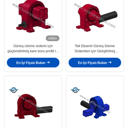
video
Güneş izleme sistemi için
Tek Eksenli Güneş İzleme
güçlendirilmiş kare boru profili ile
Sistemleri için Geliştirilmiş
kayma sürücü
Torsional Sertliği ve Performansı
ile Kare Tüp Döner Sürücü
En İyi Fiyatı Bulun
En İyi Fiyatı Bulun