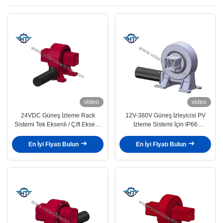
video
video
24VDC Güneş İzleme Rack
12V-380V Güneş İzleyicisi PV
Sistemi Tek Eksenli / Çift Eksenli
İzleme Sistemi İçin IP66
Sürüşlü Slew Motor
Korumasıyla Slew Drive
En İyi Fiyatı Bulun
En İyi Fiyatı Bulun