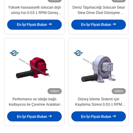
Yüksek hassasiyetli solucan dişli
Deniz Taşımacılığı Solucan Gear
sürüş hızı 0.03-1 RPM Güneş
Slew Drive Özel Dönüşme
izleme sistemi için hassasiyet
Aralıkları ve C4 Yüzey
0.15 derece
Korrozyona Karşı
En İyi Fiyatı Bulun
En İyi Fiyatı Bulun
video
video
Performansı ve isteğe bağlı
Güneş İzleme Sistemi için
kodlayıcısı ile Çevirme Aralıkları
Kaydırma Süresi 0.03-1 RPM
Seçmeli Hall Sensörü
En İyi Fiyatı Bulun
En İyi Fiyatı Bulun