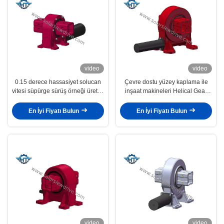
video
video
0.15 derece hassasiyet solucan
Çevre dostu yüzey kaplama ile
vitesi süpürge sürüş örneği üretim
inşaat makineleri Helical Gear
süresi 7 gün içinde hava nakliye
Slewing Drive
yöntemi
En İyi Fiyatı Bulun
En İyi Fiyatı Bulun
video
video