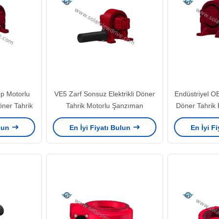
p Motorlu
VE5 Zarf Sonsuz Elektrikli Döner
Endüstriyel OE
öner Tahrik
Tahrik Motorlu Şanzıman
Döner Tahrik 
ulun
En İyi Fiyatı Bulun
En İyi F