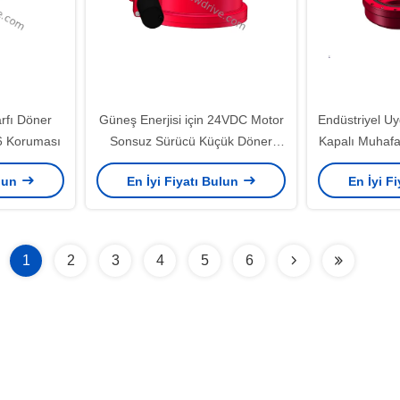
rfı Döner
Güneş Enerjisi için 24VDC Motor
Endüstriyel Uy
6 Koruması
Sonsuz Sürücü Küçük Döner
Kapalı Muhafa
Sürücü
Döner Ha
ulun
En İyi Fiyatı Bulun
En İyi F
1
2
3
4
5
6