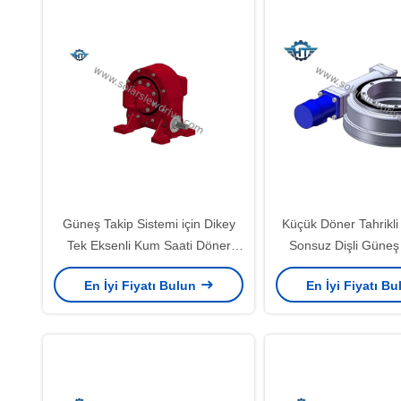
Güneş Takip Sistemi için Dikey
Küçük Döner Tahrikli
Tek Eksenli Kum Saati Döner
Sonsuz Dişli Güneş 
Tahrik Şanzıman
En İyi Fiyatı Bulun
En İyi Fiyatı B