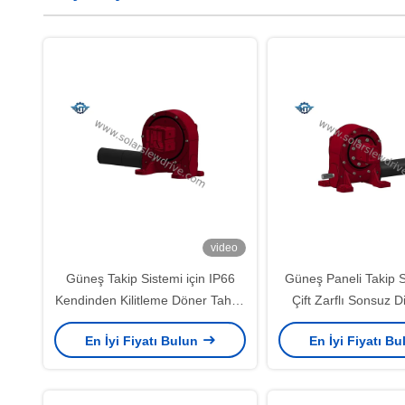
video
Güneş Takip Sistemi için IP66
Güneş Paneli Takip S
Kendinden Kilitleme Döner Tahrik
Çift Zarflı Sonsuz D
Redüktör Şanzıman
Tahrik
En İyi Fiyatı Bulun
En İyi Fiyatı B