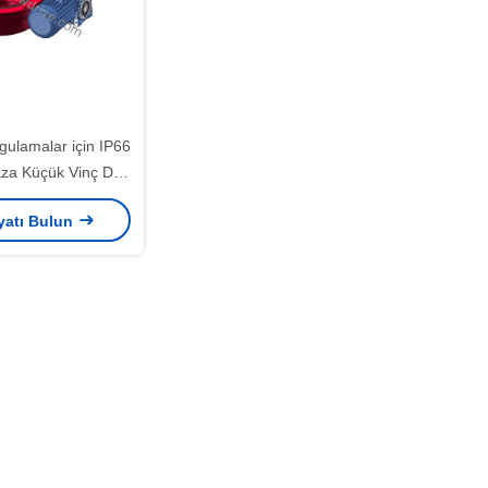
gulamalar için IP66
za Küçük Vinç Dişli
lka Sürücüsü
iyatı Bulun