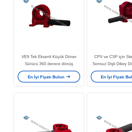
VE9 Tek Eksenli Küçük Döner
CPV ve CSP için Ste
Sürücü 360 derece dönüş
Sonsuz Dişli Dikey D
En İyi Fiyatı Bulun
En İyi Fiyatı B