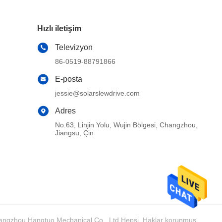
Hızlı iletişim
Televizyon
86-0519-88791866
E-posta
jessie@solarslewdrive.com
Adres
No.63, Linjin Yolu, Wujin Bölgesi, Changzhou,
Jiangsu, Çin
Changzhou Hangtuo Mechanical Co., Ltd Hepsi. Haklar korunmuş.