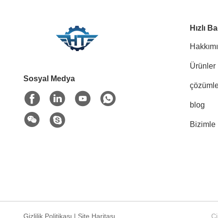
Hızlı Ba
Hakkım
Ürünler
Sosyal Medya
çözümle
blog
Bizimle 
Gizlilik Politikası
|
Site Haritası
Çi