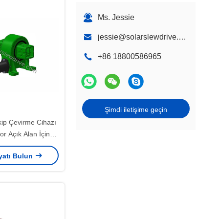
Ms. Jessie
jessie@solarslewdrive.com
+86 18800586965
Şimdi iletişime geçin
kip Çevirme Cihazı
r Açık Alan İçin
n Korumalı
iyatı Bulun