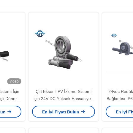
video
istemi İçin
Çift Eksenli PV İzleme Sistemi
24vdc Redük
işli Döner
için 24V DC Yüksek Hassasiyetli
Bağlantısı IP6
Döner Sonsuz Sürücü
S
ulun
En İyi Fiyatı Bulun
En İyi F