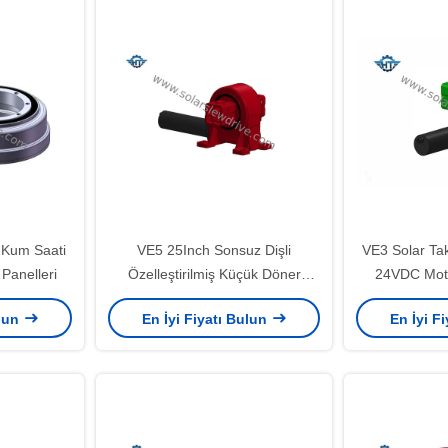
 Kum Saati
VE5 25Inch Sonsuz Dişli
VE3 Solar Ta
Panelleri
Özelleştirilmiş Küçük Döner
24VDC Moto
Tahrik
Yangı
ulun
En İyi Fiyatı Bulun
En İyi F