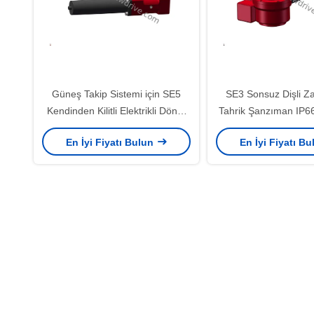
Güneş Takip Sistemi için SE5
SE3 Sonsuz Dişli Za
Kendinden Kilitli Elektrikli Döner
Tahrik Şanzıman IP6
Tahrik
En İyi Fiyatı Bulun
En İyi Fiyatı B