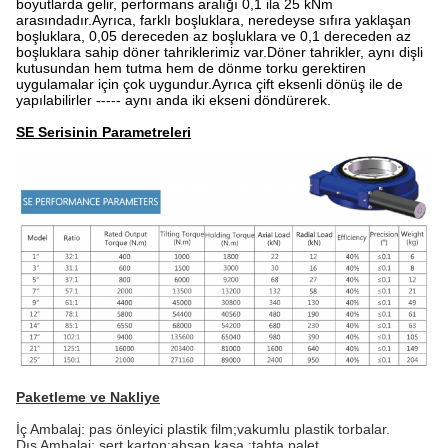
boyutlarda gelir, performans aralığı 0,1 ila 25 kNm
arasındadır.Ayrıca, farklı boşluklara, neredeyse sıfıra yaklaşan
boşluklara, 0,05 dereceden az boşluklara ve 0,1 dereceden az
boşluklara sahip döner tahriklerimiz var.Döner tahrikler, aynı dişli
kutusundan hem tutma hem de dönme torku gerektiren
uygulamalar için çok uygundur.Ayrıca çift eksenli dönüş ile de
yapılabilirler ----- aynı anda iki ekseni döndürerek.
SE Serisinin Parametreleri
Paketleme ve Nakliye
İç Ambalaj: pas önleyici plastik film;vakumlu plastik torbalar.
Dış Ambalaj: sert karton;ahşap kasa ;tahta palet.