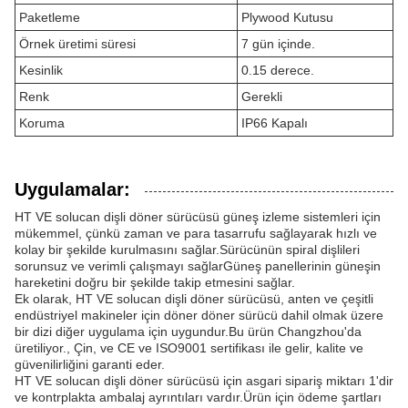
Paketleme
Plywood Kutusu
Örnek üretimi süresi
7 gün içinde.
Kesinlik
0.15 derece.
Renk
Gerekli
Koruma
IP66 Kapalı
Uygulamalar:
HT VE solucan dişli döner sürücüsü güneş izleme sistemleri için
mükemmel, çünkü zaman ve para tasarrufu sağlayarak hızlı ve
kolay bir şekilde kurulmasını sağlar.Sürücünün spiral dişlileri
sorunsuz ve verimli çalışmayı sağlarGüneş panellerinin güneşin
hareketini doğru bir şekilde takip etmesini sağlar.
Ek olarak, HT VE solucan dişli döner sürücüsü, anten ve çeşitli
endüstriyel makineler için döner döner sürücü dahil olmak üzere
bir dizi diğer uygulama için uygundur.Bu ürün Changzhou'da
üretiliyor., Çin, ve CE ve ISO9001 sertifikası ile gelir, kalite ve
güvenilirliğini garanti eder.
HT VE solucan dişli döner sürücüsü için asgari sipariş miktarı 1'dir
ve kontrplakta ambalaj ayrıntıları vardır.Ürün için ödeme şartları