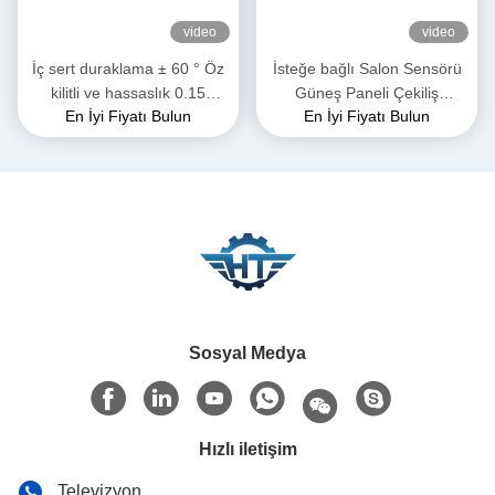
video
video
İç sert duraklama ± 60 ° Öz
İsteğe bağlı Salon Sensörü
kilitli ve hassaslık 0.15
Güneş Paneli Çekiliş
En İyi Fiyatı Bulun
En İyi Fiyatı Bulun
derece ile solucan dişli
Sürücüsü Hızlı ve Kolay
sürüşü
Kurulum ve Özel Çözümler
Sosyal Medya
Hızlı iletişim
Televizyon