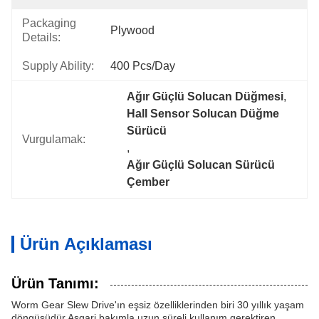
Packaging
Plywood
Details:
Supply Ability:
400 Pcs/day
Ağır Güçlü Solucan Düğmesi
, 
Hall Sensor Solucan Düğme 
Sürücü
Vurgulamak:
, 
Ağır Güçlü Solucan Sürücü 
Çember
Ürün Açıklaması
Ürün Tanımı:
Worm Gear Slew Drive'ın eşsiz özelliklerinden biri 30 yıllık yaşam
döngüsüdür.Asgari bakımla uzun süreli kullanım gerektiren