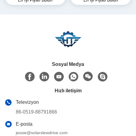
Sonsuz Dişli Döner Tahrik
Eksenli Döner Tahrik
Şanzımanı
Sosyal Medya
Hızlı iletişim
Televizyon
86-0519-88791866
E-posta
jessie@solarslewdrive.com