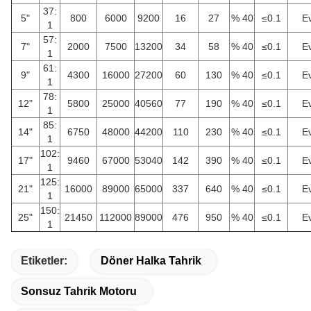
37:
5"
800
6000
9200
16
27
% 40
≤0.1
E
1
57:
7"
2000
7500
13200
34
58
% 40
≤0.1
E
1
61:
9"
4300
16000
27200
60
130
% 40
≤0.1
E
1
78:
12"
5800
25000
40560
77
190
% 40
≤0.1
E
1
85:
14"
6750
48000
44200
110
230
% 40
≤0.1
E
1
102:
17"
9460
67000
53040
142
390
% 40
≤0.1
E
1
125:
21"
16000
89000
65000
337
640
% 40
≤0.1
E
1
150:
25"
21450
112000
89000
476
950
% 40
≤0.1
E
1
Etiketler:
Döner Halka Tahrik
Sonsuz Tahrik Motoru