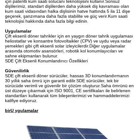
için patentli kum saati solucanı teknolojisini kullanır.Sonsuz
dişlilerimiz, standart dişlilerden daha yüksek diş kavraması olan
kum saati vidasından halka dişlisinin hatve hattında 5 ila 11 dişe
geçerek, şanzımana daha fazla stabilite ve güç verir.Kum saati
teknolojisi hakkında daha fazla bilgi edinin.
Uygulamalar
Çift eksenli döner tahrikler için en yaygın döner tahrik uygulaması
heliostatlar ve konsantre fotovoltaikler (CPV) ve uydu veya radar
yemekleri gibi çift eksenli solar izleyicilerdir.Diğer uygulamalar
arasında otomotiv asansörleri, robotik kol konumlayıcıları ve
sahne ekipmanları bulunur.
SDE Çift Eksenli Konumlandırıcı Özellikleri
Güvenilirlik
SDE çift eksenli döner sürücüler, hassas 3D konumlandırmanın
30 yıllık saha ömrü için garanti edilir.SDE sürücüler, tek bir
sürücüde verimli ve güvenilir bir çözüm oluşturur.Saha ömrünü en
üst düzeye çıkarmak için ISO 9001, CE sertifikaları ile belirlenen
standartları kullanarak tüm bileşenlerimizi ve hammaddelerimizi
kalifiye ediyoruz.
bir
U ygulamalar