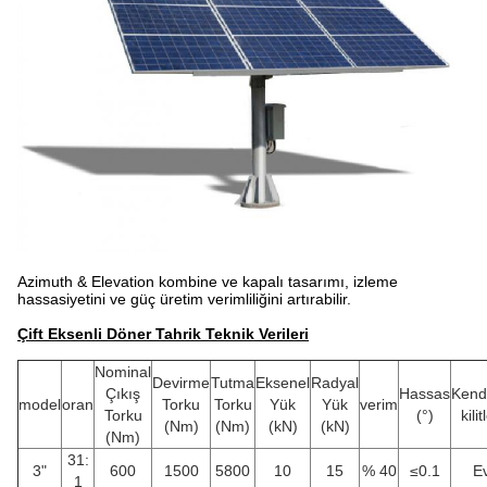
Azimuth & Elevation kombine ve kapalı tasarımı, izleme
hassasiyetini ve güç üretim verimliliğini artırabilir.
Çift Eksenli Döner Tahrik Teknik Verileri
Nominal
Devirme
Tutma
Eksenel
Radyal
Çıkış
Hassas
Kend
model
oran
Torku
Torku
Yük
Yük
verim
Torku
(°)
kili
(Nm)
(Nm)
(kN)
(kN)
(Nm)
31:
3"
600
1500
5800
10
15
% 40
≤0.1
E
1