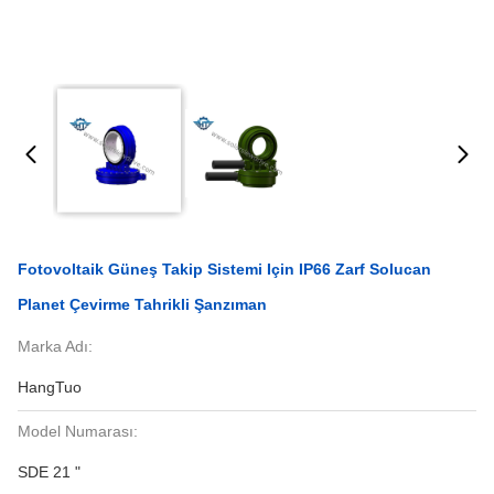
Fotovoltaik Güneş Takip Sistemi Için IP66 Zarf Solucan
Planet Çevirme Tahrikli Şanzıman
Marka Adı:
HangTuo
Model Numarası:
SDE 21 "