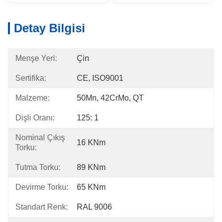
Detay Bilgisi
Menşe Yeri:
Çin
Sertifika:
CE, ISO9001
Malzeme:
50Mn, 42CrMo, QT
Dişli Oranı:
125: 1
Nominal Çıkış
16 KNm
Torku:
Tutma Torku:
89 KNm
Devirme Torku:
65 KNm
Standart Renk:
RAL 9006