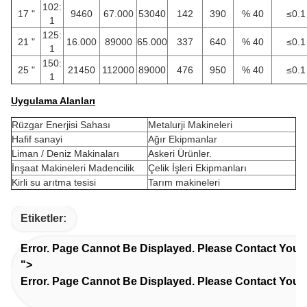
102:
17 "
9460
67.000
53040
142
390
% 40
≤0.1
1
125:
21 "
16.000
89000
65.000
337
640
% 40
≤0.1
1
150:
25 "
21450
112000
89000
476
950
% 40
≤0.1
1
Uygulama Alanları
Rüzgar Enerjisi Sahası
Metalurji Makineleri
Hafif sanayi
Ağır Ekipmanlar
Liman / Deniz Makinaları
Askeri Ürünler.
İnşaat Makineleri Madencilik
Çelik İşleri Ekipmanları
Kirli su arıtma tesisi
Tarım makineleri
Etiketler:
Error. Page Cannot Be Displayed. Please Contact Your S
">
Error. Page Cannot Be Displayed. Please Contact Your S