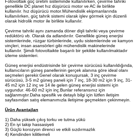
Fotovoltaik güç üretim sisteminde kullanılırken, çevirme tahriki
genellikle DC planet hız düşürücü motor ve AC ile birlikte
kullanılır. hız düşürücü motor.Mühendislik ekipmanlarında
kullanılırken, güç tahrik sistemi olarak işlev görmek için düzenli
olarak hidrolik motor ile birlikte kullanılır.
Çevirme tahriki aynı zamanda döner dişli tahriki veya çevirme
redüktörü vb. Olarak da adlandırılır. Genellikle güneş enerjisi
sistemlerinde, rüzgar türbinlerinde, uydu sistemlerinde ve kamyon
vinçleri, insan asansörleri gibi mühendislik makinelerinde
kullanılır. Şimdi fotovoltaikte başarılı bir şekilde kullanılmaktadır
izleme sistemleri.
Güneş enerjisi endüstrisinde bir çevirme sürücüsü kullanıldığında,
kullanıcıların güneş panellerinin gerçek alanına göre ideal olanı
seçmeleri gerekir.Genel olarak konuşursak, 3 inç çevirme
sürücüsü, 3-5 m2 güneş paneli için 7 inç, 18-30 m2 için 9 inç, 31-
45 m2 için 12 inç ve 14 ile gelen güneş enerjisi sistemi için
uygundur. 46-60 m2 için inç.Bunlar referansınız için
sağlanmıştır.Daha spesifik ve detaylı bilgi için lütfen iletişim
sayfasından satış elemanımızla iletişime geçmekten çekinmeyin.
Ürün Avantajları
1) Daha yüksek çıkış torku ve tutma yükü
2) En iyi takip hassasiyeti
3) Güçlü korozyon direnci ve etkili sızdırmazlık
4) Kendinden kilitlemeli