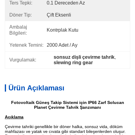
Ters Tepki:
0.1 Dereceden Az
Döner Tip:
Çift Eksenli
Ambalaj
Kontrplak Kutu
Bilgileri:
Yetenek Temini:
2000 Adet / Ay
sonsuz dişli çevirme tahrik
, 
Vurgulamak:
slewing ring gear
Ürün Açıklaması
Fotovoltaik Güneş Takip Sistemi için IP66 Zarf Solucan
Planet Çevirme Tahrik Şanzımanı
Açıklama
Çevirme tahriki genellikle bir döner halka, sonsuz vida, döküm
mahfazası ve yatak ve cıvata gibi standart bileşenlerden oluşur.