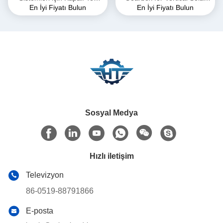
En İyi Fiyatı Bulun
En İyi Fiyatı Bulun
Eksenli Geçiş Kutuları
Tracking System
Sosyal Medya
Hızlı iletişim
Televizyon
86-0519-88791866
E-posta