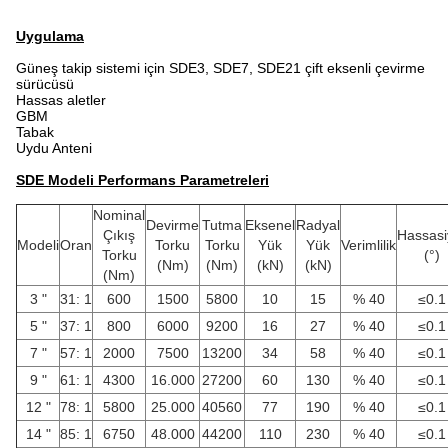
Uygulama
Güneş takip sistemi için SDE3, SDE7, SDE21 çift eksenli çevirme
sürücüsü
Hassas aletler
GBM
Tabak
Uydu Anteni
SDE Modeli Performans Parametreleri
Nominal
Devirme
Tutma
Eksenel
Radyal
Çıkış
Hassasi
Modeli
Oran
Torku
Torku
Yük
Yük
Verimlilik
Torku
(°)
(Nm)
(Nm)
(kN)
(kN)
(Nm)
3 "
31: 1
600
1500
5800
10
15
% 40
≤0.1
5 "
37: 1
800
6000
9200
16
27
% 40
≤0.1
7 "
57: 1
2000
7500
13200
34
58
% 40
≤0.1
9 "
61: 1
4300
16.000
27200
60
130
% 40
≤0.1
12 "
78: 1
5800
25.000
40560
77
190
% 40
≤0.1
14 "
85: 1
6750
48.000
44200
110
230
% 40
≤0.1