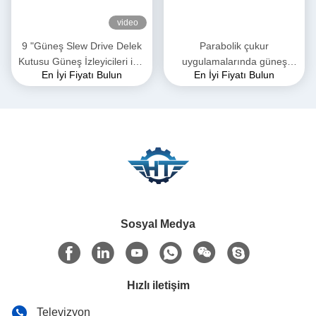
video
9 "Güneş Slew Drive Delek
Parabolik çukur
Kutusu Güneş İzleyicileri için
uygulamalarında güneş
En İyi Fiyatı Bulun
En İyi Fiyatı Bulun
Yüksek Sahiplik Dönem
izleme sistemleri için 24VDC
VE5 Slewing Drive 800Nm
tork
Sosyal Medya
Hızlı iletişim
Televizyon