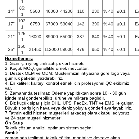
1
85:
14"
5600
48000
44200
110
230
% 40
≤0.1
E
1
102:
17"
6750
67000
53040
142
390
% 40
≤0.1
E
1
125:
21"
16000
89000
65000
337
640
% 40
≤0.1
E
1
150:
25"
21450
112000
89000
476
950
% 40
≤0.1
E
1
Hizmetlerimiz
1. Sizin için iyi eğitimli satış ekibi hizmeti.
2. Küçük MOQ, genellikle örnek mevcuttur.
3. Destek OEM ve ODM: Müşterimizin ihtiyacına göre logo veya
gümrük paketini yazdırabiliriz.
4. En kaliteli: kaliteyi kontrol etmek için profesyonel QC ekibimiz
var.
5. Zamanında teslimat: Ödeme yapıldıktan sonra 10 ~ 30 gün
içinde mal gönderebiliriz, ürüne ve miktara bağlıdır.
6. Biz küçük sipariş için DHL, UPS, FedEx, TNT ve EMS ile çalışır.
Büyük sipariş için hava veya deniz yoluyla gönderi ayarlayabiliriz.
7 Tatmin edici hizmet: müşterileri arkadaş olarak kabul ediyoruz
ve 24 saat müşteri hizmetleri.
Ön Satış
Teknik çözüm analizi, optimum sistem seçimi
Satılık
zamanında teslimat, teknik eğitim, montaj ve devreye alma