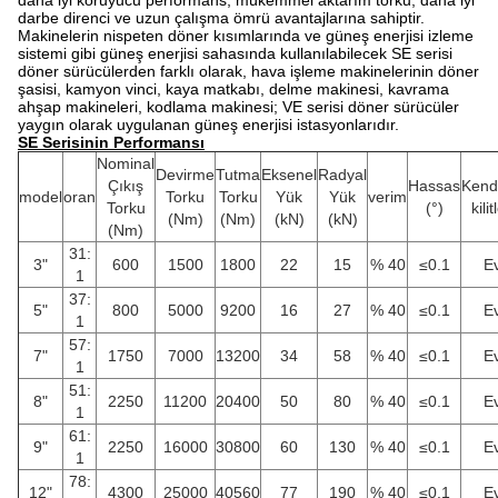
daha iyi koruyucu performans, mükemmel aktarım torku, daha iyi
darbe direnci ve uzun çalışma ömrü avantajlarına sahiptir.
Makinelerin nispeten döner kısımlarında ve güneş enerjisi izleme
sistemi gibi güneş enerjisi sahasında kullanılabilecek SE serisi
döner sürücülerden farklı olarak, hava işleme makinelerinin döner
şasisi, kamyon vinci, kaya matkabı, delme makinesi, kavrama
ahşap makineleri, kodlama makinesi; VE serisi döner sürücüler
yaygın olarak uygulanan güneş enerjisi istasyonlarıdır.
SE Serisinin Performansı
Nominal
Devirme
Tutma
Eksenel
Radyal
Çıkış
Hassas
Kend
model
oran
Torku
Torku
Yük
Yük
verim
Torku
(°)
kili
(Nm)
(Nm)
(kN)
(kN)
(Nm)
31:
3"
600
1500
1800
22
15
% 40
≤0.1
E
1
37:
5"
800
5000
9200
16
27
% 40
≤0.1
E
1
57:
7"
1750
7000
13200
34
58
% 40
≤0.1
E
1
51:
8"
2250
11200
20400
50
80
% 40
≤0.1
E
1
61:
9"
2250
16000
30800
60
130
% 40
≤0.1
E
1
78:
12"
4300
25000
40560
77
190
% 40
≤0.1
E