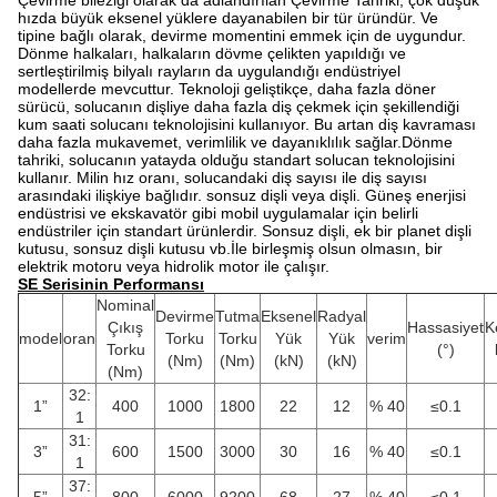
Çevirme bileziği olarak da adlandırılan Çevirme Tahriki, çok düşük
hızda büyük eksenel yüklere dayanabilen bir tür üründür.
Ve
tipine bağlı olarak, devirme momentini emmek için de uygundur.
Dönme halkaları, halkaların dövme çelikten yapıldığı ve
sertleştirilmiş bilyalı rayların da uygulandığı endüstriyel
modellerde mevcuttur.
Teknoloji geliştikçe, daha fazla döner
sürücü, solucanın dişliye daha fazla diş çekmek için şekillendiği
kum saati solucanı teknolojisini kullanıyor.
Bu artan diş kavraması
daha fazla mukavemet, verimlilik ve dayanıklılık sağlar.Dönme
tahriki, solucanın yatayda olduğu standart solucan teknolojisini
kullanır. Milin hız oranı, solucandaki diş sayısı ile diş sayısı
arasındaki ilişkiye bağlıdır. sonsuz dişli veya dişli.
Güneş enerjisi
endüstrisi ve ekskavatör gibi mobil uygulamalar için belirli
endüstriler için standart ürünlerdir.
Sonsuz dişli, ek bir planet dişli
kutusu, sonsuz dişli kutusu vb.İle birleşmiş olsun olmasın, bir
elektrik motoru veya hidrolik motor ile çalışır.
SE Serisinin Performansı
Nominal
Devirme
Tutma
Eksenel
Radyal
Çıkış
Hassasiyet
K
model
oran
Torku
Torku
Yük
Yük
verim
Torku
(°)
(Nm)
(Nm)
(kN)
(kN)
(Nm)
32:
1”
400
1000
1800
22
12
% 40
≤0.1
1
31:
3”
600
1500
3000
30
16
% 40
≤0.1
1
37: