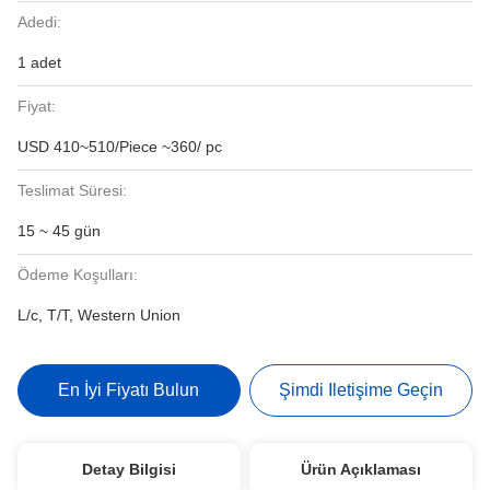
Adedi:
1 adet
Fiyat:
USD 410~510/Piece ~360/ pc
Teslimat Süresi:
15 ~ 45 gün
Ödeme Koşulları:
L/c, T/T, Western Union
En İyi Fiyatı Bulun
Şimdi Iletişime Geçin
Detay Bilgisi
Ürün Açıklaması