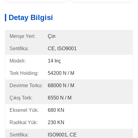
Detay Bilgisi
Menşe Yeri:
Çin
Sertifika:
CE, ISO9001
Modeli:
14 Inç
Tork Holding:
54200 N / M
Devirme Torku:
68000 N / M
Çıkış Tork:
6550 N / M
Eksenel Yük:
680 KN
Radikal Yük:
230 KN
Sertifika:
ISO9001, CE