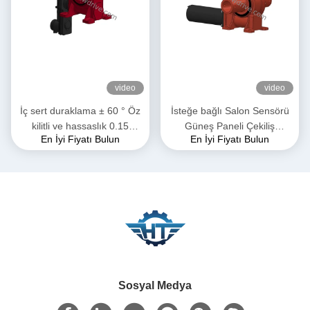
video
video
İç sert duraklama ± 60 ° Öz
İsteğe bağlı Salon Sensörü
kilitli ve hassaslık 0.15
Güneş Paneli Çekiliş
En İyi Fiyatı Bulun
En İyi Fiyatı Bulun
derece ile solucan dişli
Sürücüsü Hızlı ve Kolay
sürüşü
Kurulum ve Özel Çözümler
Sosyal Medya