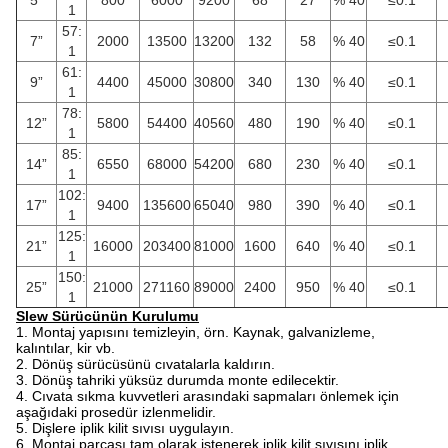
5”
800
6000
9200
68
27
% 40
≤0.1
1
57:
7”
2000
13500
13200
132
58
% 40
≤0.1
1
61:
9”
4400
45000
30800
340
130
% 40
≤0.1
1
78:
12”
5800
54400
40560
480
190
% 40
≤0.1
1
85:
14”
6550
68000
54200
680
230
% 40
≤0.1
1
102:
17”
9400
135600
65040
980
390
% 40
≤0.1
1
125:
21”
16000
203400
81000
1600
640
% 40
≤0.1
1
150:
25”
21000
271160
89000
2400
950
% 40
≤0.1
1
Slew Sürücünün Kurulumu
1. Montaj yapısını temizleyin, örn. Kaynak, galvanizleme,
kalıntılar, kir vb.
2. Dönüş sürücüsünü cıvatalarla kaldırın.
3. Dönüş tahriki yüksüz durumda monte edilecektir.
4. Cıvata sıkma kuvvetleri arasındaki sapmaları önlemek için
aşağıdaki prosedür izlenmelidir.
5. Dişlere iplik kilit sıvısı uygulayın.
6. Montaj parçası tam olarak istenerek iplik kilit sıvısını iplik