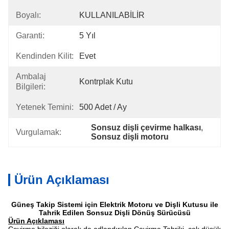
Boyalı:
KULLANILABİLİR
Garanti:
5 Yıl
Kendinden Kilit:
Evet
Ambalaj
Kontrplak Kutu
Bilgileri:
Yetenek Temini:
500 Adet / Ay
Sonsuz dişli çevirme halkası
, 
Vurgulamak:
Sonsuz dişli motoru
Ürün Açıklaması
Güneş Takip Sistemi için Elektrik Motoru ve Dişli Kutusu ile
Tahrik Edilen Sonsuz Dişli Dönüş Sürücüsü
Ürün Açıklaması