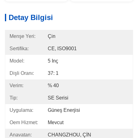
Detay Bilgisi
Menşe Yeri:
Çin
Sertifika:
CE, ISO9001
Model:
5 Inç
Dişli Oranı:
37: 1
Verim:
% 40
Tip:
SE Serisi
Uygulama:
Güneş Enerjisi
Oem Hizmet:
Mevcut
Anavatan:
CHANGZHOU, ÇİN