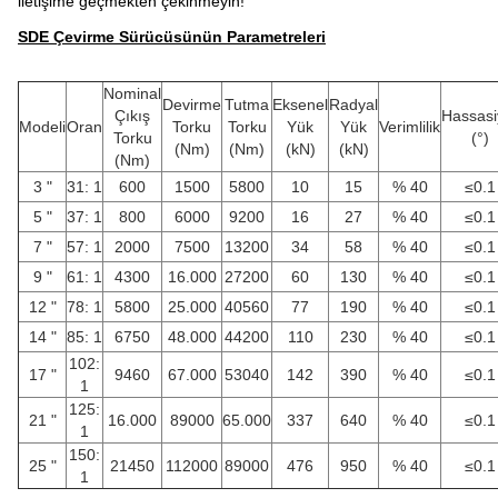
iletişime geçmekten çekinmeyin!
SDE Çevirme Sürücüsünün Parametreleri
Nominal
Devirme
Tutma
Eksenel
Radyal
Çıkış
Hassasi
Modeli
Oran
Torku
Torku
Yük
Yük
Verimlilik
Torku
(°)
(Nm)
(Nm)
(kN)
(kN)
(Nm)
3 "
31: 1
600
1500
5800
10
15
% 40
≤0.1
5 "
37: 1
800
6000
9200
16
27
% 40
≤0.1
7 "
57: 1
2000
7500
13200
34
58
% 40
≤0.1
9 "
61: 1
4300
16.000
27200
60
130
% 40
≤0.1
12 "
78: 1
5800
25.000
40560
77
190
% 40
≤0.1
14 "
85: 1
6750
48.000
44200
110
230
% 40
≤0.1
102:
17 "
9460
67.000
53040
142
390
% 40
≤0.1
1
125:
21 "
16.000
89000
65.000
337
640
% 40
≤0.1
1
150:
25 "
21450
112000
89000
476
950
% 40
≤0.1
1