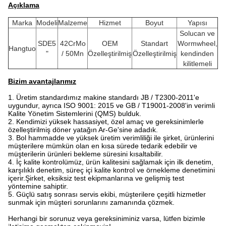
Açıklama
Marka
Modeli
Malzeme
Hizmet
Boyut
Yapısı
Solucan ve
SDE5
42CrMo
OEM
Standart
Wormwheel,
Hangtuo
"
/ 50Mn
Özelleştirilmiş
Özelleştirilmiş
kendinden
kilitlemeli
Bizim avantajlarımız
1. Üretim standardımız makine standardı JB / T2300-2011'e
uygundur, ayrıca ISO 9001: 2015 ve GB / T19001-2008'in verimli
Kalite Yönetim Sistemlerini (QMS) bulduk.
2. Kendimizi yüksek hassasiyet, özel amaç ve gereksinimlerle
özelleştirilmiş döner yatağın Ar-Ge'sine adadık.
3. Bol hammadde ve yüksek üretim verimliliği ile şirket, ürünlerini
müşterilere mümkün olan en kısa sürede tedarik edebilir ve
müşterilerin ürünleri bekleme süresini kısaltabilir.
4. İç kalite kontrolümüz, ürün kalitesini sağlamak için ilk denetim,
karşılıklı denetim, süreç içi kalite kontrol ve örnekleme denetimini
içerir.Şirket, eksiksiz test ekipmanlarına ve gelişmiş test
yöntemine sahiptir.
5. Güçlü satış sonrası servis ekibi, müşterilere çeşitli hizmetler
sunmak için müşteri sorunlarını zamanında çözmek.
Herhangi bir sorunuz veya gereksiniminiz varsa, lütfen bizimle