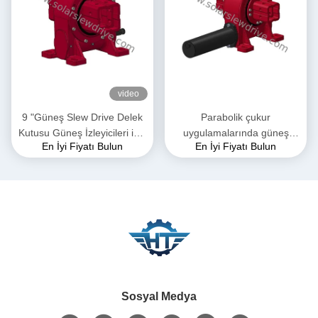
video
9 "Güneş Slew Drive Delek
Parabolik çukur
Kutusu Güneş İzleyicileri için
uygulamalarında güneş
En İyi Fiyatı Bulun
En İyi Fiyatı Bulun
Yüksek Sahiplik Dönem
izleme sistemleri için 24VDC
VE5 Slewing Drive 800Nm
tork
Sosyal Medya