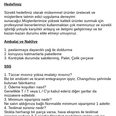
Hedefimiz
Sürekli hedefimiz olarak mükemmel ürünler üretecek ve
müşterilere tatmin edici uygulama deneyimi
sunacağız.Müşterilerimize yüksek kaliteli ürünler sunmak için
profesyonel becerilerimizi kullanmaktan çok memnunuz ve sürekli
işbirliği yoluyla karşılıklı anlayış ve iletişimi geliştirmeyi ve bir
kazan-kazan durumu elde etmeyi umuyoruz.
Ambalaj ve Nakliye
1. paslanmaya dayanıklı yağ ile doldurma
2. koruyucu katmanlarla paketleme
3. Kontrplak durumda sabitlenmiş, Palet, Çelik çerçeve
SSS
1. Tüccar mısınız yoksa imalatçı mısınız?
Biz bir endüstri ve ticaret entegrasyon işiyiz, Changzhou şehrinde
bulunan fabrikamız.
2. Ödeme koşulları nasıl?
Genellikle T / T veya L / C'yi kabul ederiz.diğer şartlar da
müzakere edilebilir.
3. Minimum siparişiniz nedir?
Ne satın aldığınıza bağlı.Normalde minimum siparişimiz 1 adettir.
4. Teslimat süreniz nedir?
Stokta herhangi bir parça varsa, hava ekspres ile teslimat