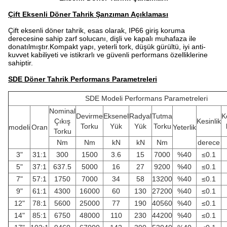
Çift Eksenli Döner Tahrik Şanzıman Açıklaması
Çift eksenli döner tahrik, esas olarak, IP66 giriş koruma
derecesine sahip zarf solucanı, dişli ve kapalı muhafaza ile
donatılmıştır.Kompakt yapı, yeterli tork, düşük gürültü, iyi anti-
kuvvet kabiliyeti ve istikrarlı ve güvenli performans özelliklerine
sahiptir.
SDE Döner Tahrik Performans Parametreleri
SDE Modeli Performans Parametreleri
Nominal
Devirme
Eksenel
Radyal
Tutma
K
Çıkış
Kesinlik
Torku
Yük
Yük
Torku
modeli
Oran
Yeterlik
Torku
Nm
Nm
kN
kN
Nm
derece
3"
31:1
300
1500
3.6
15
7000
%40
≤0.1
5"
37:1
637.5
5000
16
27
9200
%40
≤0.1
7"
57:1
1750
7000
34
58
13200
%40
≤0.1
9"
61:1
4300
16000
60
130
27200
%40
≤0.1
12"
78:1
5600
25000
77
190
40560
%40
≤0.1
14"
85:1
6750
48000
110
230
44200
%40
≤0.1