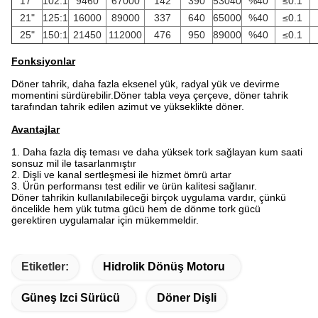
17"
102:1
9460
67000
142
390
53040
%40
≤0.1
21"
125:1
16000
89000
337
640
65000
%40
≤0.1
25"
150:1
21450
112000
476
950
89000
%40
≤0.1
Fonksiyonlar
Döner tahrik, daha fazla eksenel yük, radyal yük ve devirme
momentini sürdürebilir.Döner tabla veya çerçeve, döner tahrik
tarafından tahrik edilen azimut ve yükseklikte döner.
Avantajlar
1. Daha fazla diş teması ve daha yüksek tork sağlayan kum saati
sonsuz mil ile tasarlanmıştır
2. Dişli ve kanal sertleşmesi ile hizmet ömrü artar
3. Ürün performansı test edilir ve ürün kalitesi sağlanır.
Döner tahrikin kullanılabileceği birçok uygulama vardır, çünkü
öncelikle hem yük tutma gücü hem de dönme tork gücü
gerektiren uygulamalar için mükemmeldir.
Etiketler:
Hidrolik Dönüş Motoru
Güneş Izci Sürücü
Döner Dişli