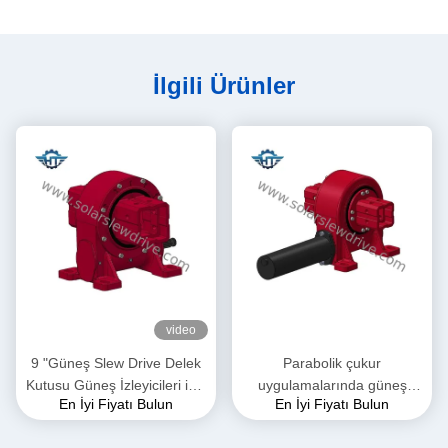
İlgili Ürünler
video
9 "Güneş Slew Drive Delek
Parabolik çukur
Kutusu Güneş İzleyicileri için
uygulamalarında güneş
En İyi Fiyatı Bulun
En İyi Fiyatı Bulun
Yüksek Sahiplik Dönem
izleme sistemleri için 24VDC
VE5 Slewing Drive 800Nm